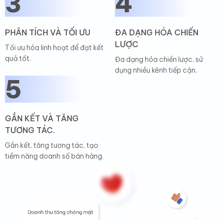
3
4
PHÂN TÍCH VÀ TỐI ƯU
ĐA DẠNG HÓA CHIẾN
LƯỢC
Tối ưu hóa linh hoạt để đạt kết
quả tốt.
Đa dạng hóa chiến lược, sử
Nha Khoa Thẩm Mỹ Quốc Tế
dụng nhiều kênh tiếp cận.
Hải Oanh
5
Nha khoa
GẮN KẾT VÀ TĂNG
OHI không chỉ cung cấp dịch vụ Marketing
TƯƠNG TÁC.
online mà còn là đối tác chiến lược. Họ
thực sự hiểu về thị trường và ngành công
Gắn kết, tăng tương tác, tạo
nghiệp của chúng tôi, đem lại những giải
tiềm năng doanh số bán hàng.
pháp tùy chỉnh phù hợp. Sự sáng tạo và
đổi mới của họ thực sự đáng khen ngợi.
Nhi Nguyễn Spa