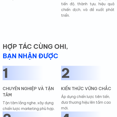
tiến độ, thành tựu, hiệu quả
chiến dịch, và đề xuất phát
triển.
HỢP TÁC CÙNG OHI,
BẠN NHẬN ĐƯỢC
1
2
CHUYÊN NGHIỆP VÀ TẬN
KIẾN THỨC VỮNG CHẮC
TÂM
Áp dụng chiến lược tiên tiến,
đưa thương hiệu lên tầm cao
Tận tâm lắng nghe, xây dựng
mới.
chiến lược marketing phù hợp.