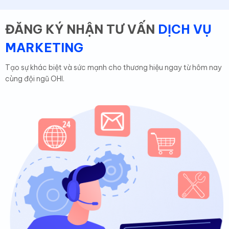
tạo nên sự khác biệt đáng kể cho chiến
dịch Marketing online của chúng tôi.
ĐĂNG KÝ NHẬN TƯ VẤN
DỊCH VỤ
MARKETING
Gym Hero Club
Tạo sự khác biệt và sức mạnh cho thương hiệu ngay từ hôm nay
Trung tâm thể hình
cùng đội ngũ OHI.
OHI đã thực sự thay đổi cách chúng tôi
tiếp cận Marketing online. Chiến lược của
họ không chỉ tập trung vào việc tăng
doanh số bán hàng mà còn tạo ra một
cộng đồng chung quanh thương hiệu của
chúng tôi. Sự tinh tế và hiệu quả của họ là
điểm mạnh.
3T Academy
Trường học