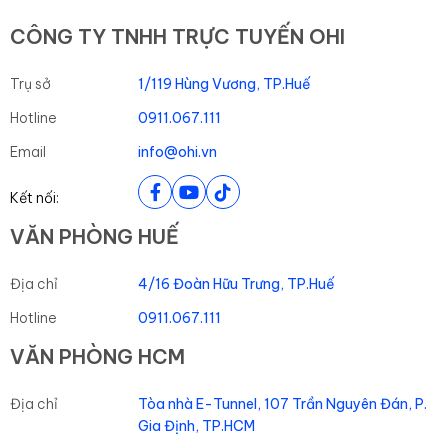
CÔNG TY TNHH TRỰC TUYẾN OHI
Chúng tôi đánh giá cao sự lắng nghe và hỗ
trợ khách hàng hết sức nhiệt tình của OHI,
Trụ sở
1/119 Hùng Vương, TP.Huế
đồng thời phía OHI đã luôn xây dựng và gợi
Hotline
0911.067.111
ý cho chúng tôi những giải pháp hết sức
thiết thực cho hoạt động kinh doanh.
Email
info@ohi.vn
Kết nối:
Đất Xanh Bắc Miền Trung
VĂN PHÒNG HUẾ
Bất động sản
Địa chỉ
4/16 Đoàn Hữu Trưng, TP.Huế
Hotline
0911.067.111
Tôi rất ấn tượng với việc OHI không ngừng
đề xuất những chiến lược mới và tiên tiến
VĂN PHÒNG HCM
nhất. Họ không ngừng cải thiện và thích
nghi với thị trường động đầy thách thức.
Địa chỉ
Tòa nhà E-Tunnel, 107 Trần Nguyên Đán, P.
Sự chuyên nghiệp và sự cam kết của họ đã
Gia Định, TP.HCM
tạo nên sự khác biệt đáng kể cho chiến