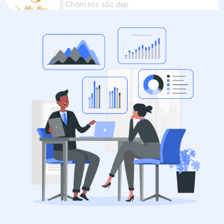
Chăm sóc sắc đẹp
Chúng tôi đánh giá cao sự lắng nghe và hỗ
trợ khách hàng hết sức nhiệt tình của OHI,
đồng thời phía OHI đã luôn xây dựng và gợi
ý cho chúng tôi những giải pháp hết sức
thiết thực cho hoạt động kinh doanh.
Đất Xanh Bắc Miền Trung
Bất động sản
Tôi rất ấn tượng với việc OHI không ngừng
đề xuất những chiến lược mới và tiên tiến
nhất. Họ không ngừng cải thiện và thích
nghi với thị trường động đầy thách thức.
Sự chuyên nghiệp và sự cam kết của họ đã