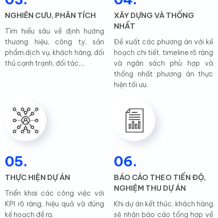
NGHIÊN CƯU, PHÂN TÍCH
XÂY DỰNG VÀ THỐNG
NHẤT
Tìm hiểu sâu về định hướng
thương hiệu, công ty, sản
Đề xuất các phương án với kế
phẩm.dịch vụ, khách hàng, đối
hoạch chi tiết, timeline rõ ràng
thủ cạnh trạnh, đối tác,...
và ngân sách phù hợp và
thống nhất phương án thực
hiện tối ưu.
05.
06.
THỰC HIỆN DỰ ÁN
BÁO CÁO THEO TIẾN ĐỘ,
NGHIỆM THU DỰ ÁN
Triển khai các công việc với
KPI rõ ràng, hiệu quả và đúng
Khi dự án kết thúc, khách hàng
kế hoạch đề ra.
sẽ nhận báo cáo tổng hợp về