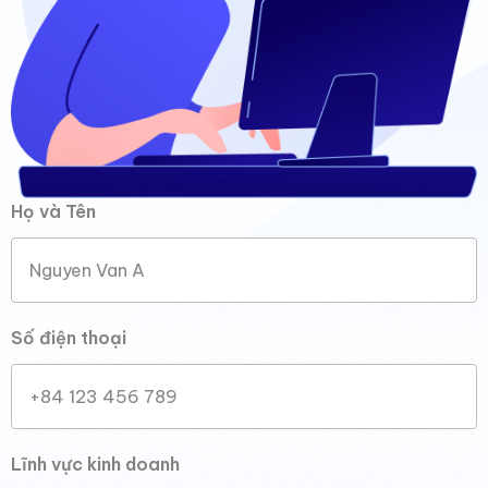
Tôi rất ấn tượng với cách OHI sử dụng các
kênh Marketing online khác nhau một cách
thông minh và hiệu quả. Họ đã đưa ra một
chiến lược toàn diện, kết hợp SEO, quảng
cáo trên mạng xã hội và nội dung chất
lượng. Kết quả vượt xa mong đợi!
Họ và Tên
Dynamic Miền Trung
Dịch vụ du học
Số điện thoại
Đội ngũ chuyên gia Marketing online của
OHI thực sự làm việc tận tâm và chuyên
nghiệp. Họ không chỉ đưa ra kế hoạch mà
còn liên tục theo dõi và tối ưu hóa chiến
Lĩnh vực kinh doanh
dịch để đảm bảo hiệu quả tối đa. Sự uy tín