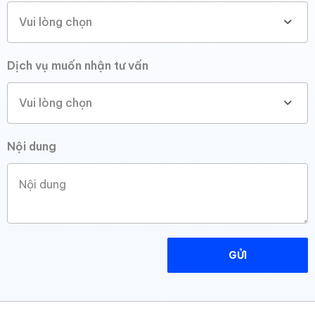
và kỷ luật của họ làm tôi hài lòng vô cùng.
Vui lòng chọn
Dịch vụ muốn nhận tư vấn
Nha Khoa Thẩm Mỹ Quốc Tế
Hải Oanh
Vui lòng chọn
Nha khoa
Nội dung
OHI không chỉ cung cấp dịch vụ Marketing
online mà còn là đối tác chiến lược. Họ
thực sự hiểu về thị trường và ngành công
nghiệp của chúng tôi, đem lại những giải
pháp tùy chỉnh phù hợp. Sự sáng tạo và
đổi mới của họ thực sự đáng khen ngợi.
GỬI
Nhi Nguyễn Spa
Chăm sóc sắc đẹp